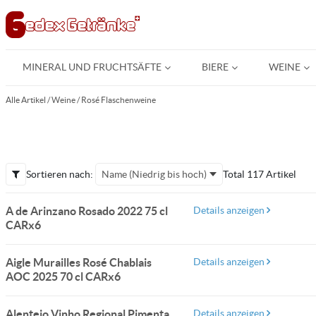
MINERAL UND FRUCHTSÄFTE
BIERE
WEINE
Alle Artikel
/
Weine
/
Rosé Flaschenweine
Sortieren nach:
Name (Niedrig bis hoch)
Total 117 Artikel
A de Arinzano Rosado 2022 75 cl
Details anzeigen
CARx6
Aigle Murailles Rosé Chablais
Details anzeigen
AOC 2025 70 cl CARx6
Alentejo Vinho Regional Pimenta
Details anzeigen