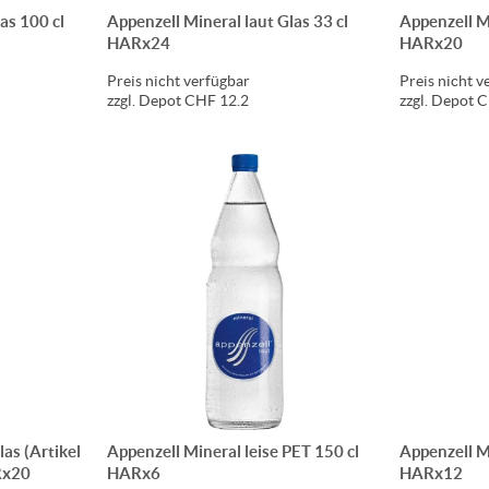
as 100 cl
Appenzell Mineral laut Glas 33 cl
Appenzell Mi
HARx24
HARx20
Preis nicht verfügbar
Preis nicht v
zzgl. Depot CHF 12.2
zzgl. Depot 
las (Artikel
Appenzell Mineral leise PET 150 cl
Appenzell Mi
Rx20
HARx6
HARx12