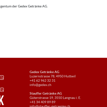
 Eigentum der Gedex Getränke AG.
Gedex Getränke AG
Luzernstrasse 78, 4950 Huttwil
+41 62 962 32 31
info@gedex.ch
Stauffer Getränke AG
Güterstrasse 19, 3550 Langnau i. E.
+41 34 409 89 89
info@stauffer-getraenke.ch