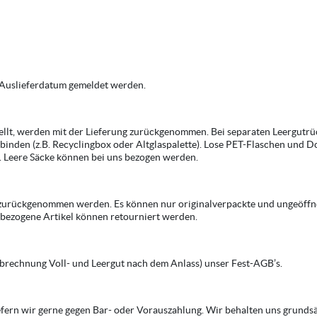
 Auslieferdatum gemeldet werden.
tellt, werden mit der Lieferung zurückgenommen. Bei separaten Leergut
inden (z.B. Recyclingbox oder Altglaspalette). Lose PET-Flaschen und D
d. Leere Säcke können bei uns bezogen werden.
cht zurückgenommen werden. Es können nur originalverpackte und ungeöff
 bezogene Artikel können retourniert werden.
 Abrechnung Voll- und Leergut nach dem Anlass) unser Fest-AGB’s.
fern wir gerne gegen Bar- oder Vorauszahlung. Wir behalten uns grundsä