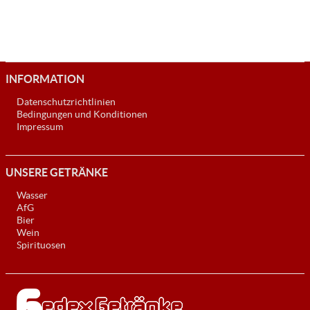
Switzerland. Trojka Green trinkt man am besten als eisgekühlten Shot
oder ausgefallenen Longdrink.
INFORMATION
Datenschutzrichtlinien
Bedingungen und Konditionen
Impressum
UNSERE GETRÄNKE
Wasser
AfG
Bier
Wein
Spirituosen