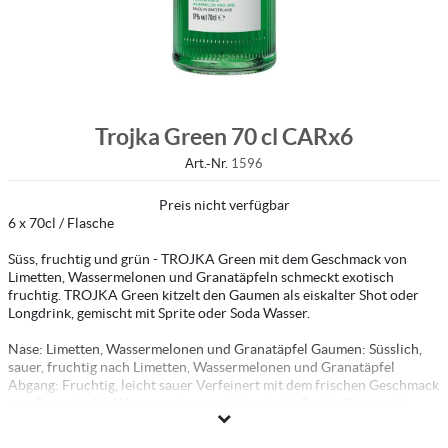
Trojka Green 70 cl CARx6
Art.-Nr.
1596
Preis nicht verfügbar
6 x 70cl / Flasche
Süss, fruchtig und grün - TROJKA Green mit dem Geschmack von
Limetten, Wassermelonen und Granatäpfeln schmeckt exotisch
fruchtig. TROJKA Green kitzelt den Gaumen als eiskalter Shot oder
Longdrink, gemischt mit Sprite oder Soda Wasser.
Nase: Limetten, Wassermelonen und Granatäpfel Gaumen: Süsslich,
sauer, fruchtig nach Limetten, Wassermelonen und Granatäpfel
Abgang: Fruchtig, leicht sauer Verfeinert mit dem frischen Geschmack
von Granatapfel, Wassermelone und Limette ist Trojka Green mit
seiner unverkennbaren, grünen Farbe gleichzeitig Klassiker sowie
Exot unter den Trojka -Likören – und ist erst noch Made in