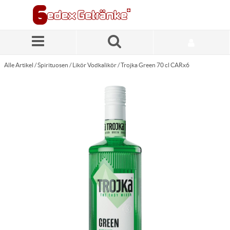
Zum Hauptinhalt springen
Alle Artikel
/
Spirituosen
/
Likör Vodkalikör
/
Trojka Green 70 cl CARx6