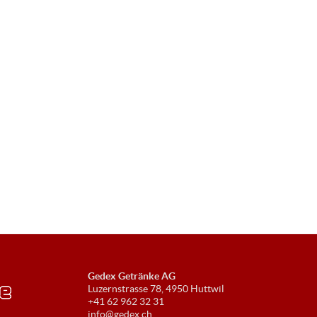
Gedex Getränke AG
Luzernstrasse 78, 4950 Huttwil
+41 62 962 32 31
info@gedex.ch