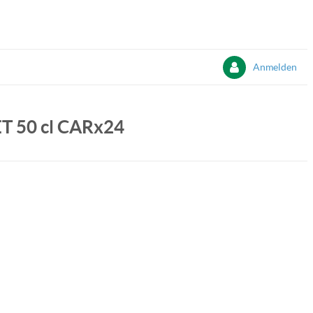
Anmelden
ET 50 cl CARx24