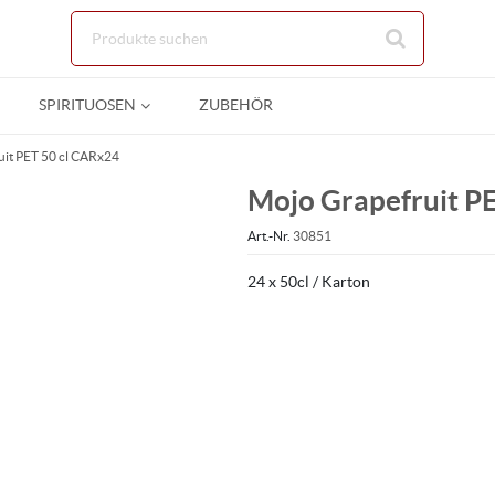
Zum Hauptinhalt springen
SPIRITUOSEN
ZUBEHÖR
it PET 50 cl CARx24
Mojo Grapefruit P
Art.-Nr.
30851
24 x 50cl / Karton